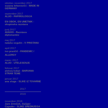
oktober, november 2017
suzana brborovič‡ - MADE IN
GERMANY
september 2017
ALUO - PAPIROLOGIJA
EN OBOK, EN UMETNIK -
skupinska razstava
junij 2017
AVA009 - Razstava
diplomantov
maj 2017
nataša segulin - V PRISTANU
april 2017
ivo prančič - PANDEMIC /
ALLERGY
marec 2017
ALUO - UTELESENJE
februar 2017
aleksij kobal - BARVANA
STRAN TEME
januar 2017
ana sluga - SLIKE IZ TOVARNE
2017
2016
november 2016
Jure Zrimšek, Gašper
Capuder - SLIKE SREDNJEGA