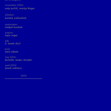
november 2004:
anja jerčič, marija flegar
oktober:
kamila volčanšek
september:
matjaž kocbek
avgust:
lojze logar
julij:
4. letnik ALU
junij:
alen ožbolt
maj 2004:
benetik, taupe, bergler
april 2004:
junoš miklavc
2004