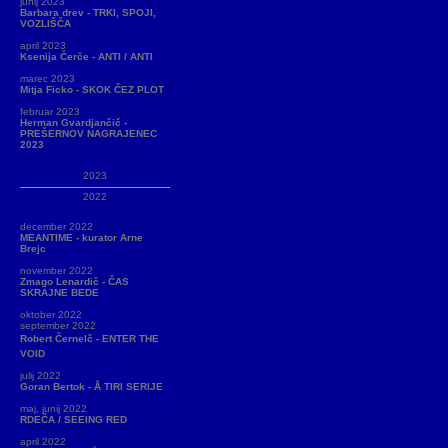
junij 2023
Barbara drev - TRKI, SPOJI,
VOZLIŠČA
april 2023
Ksenija Čerče - ANTI / ANTI
marec 2023
Mitja Ficko - SKOK ČEZ PLOT
februar 2023
Herman Gvardjančič -
PREŠERNOV NAGRAJENEC
2023
2023
2022
december 2022
MEANTIME - kurator Arne
Brejc
november 2022
Zmago Lenardič - ČAS
SKRAJNE BEDE
oktober 2022
september 2022
Robert Černelč - ENTER THE
VOID
julij 2022
Goran Bertok - Å TIRI SERIJE
maj, junij 2022
RDEČA / SEEING RED
april 2022