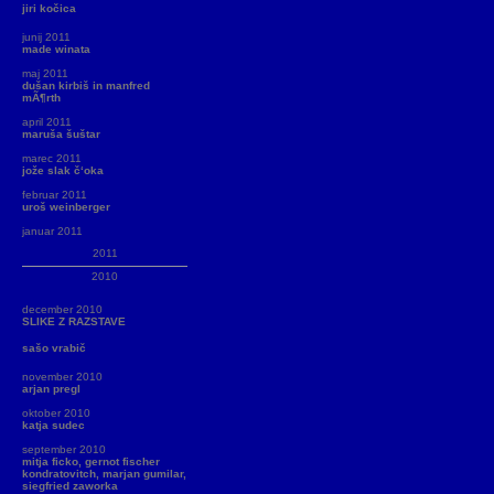
jiri kočica
junij 2011
made winata
maj 2011
dušan kirbiš in manfred
mÃ¶rth
april 2011
maruša šuštar
marec 2011
jože slak č‘oka
februar 2011
uroš weinberger
januar 2011
2011
2010
december 2010
SLIKE Z RAZSTAVE
sašo vrabič
november 2010
arjan pregl
oktober 2010
katja sudec
september 2010
mitja ficko, gernot fischer
kondratovitch, marjan gumilar,
siegfried zaworka