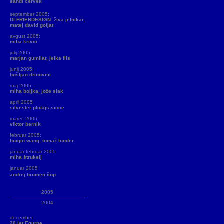
sandi červek
september 2005:
DI:FRIENDESIGN: živa jelnikar,
matej david goljat
avgust 2005:
miha krivic
julij 2005:
marjan gumilar, jelka flis
junij 2005:
boštjan drinovec:
maj 2005:
miha boljka, jože slak
april 2005
silvester plotajs-sicoe
marec 2005:
viktor bernik
februar 2005:
huiqin wang, tomaž lunder
januar-februar 2005
miha štrukelj
januar 2005
andrej brumen čop
2005
2004
december:
20 let Equrne