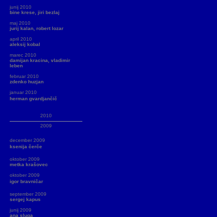
junij 2010
bine krese, jiri bezlaj
maj 2010
jurij kalan, robert lozar
april 2010
aleksij kobal
marec 2010
damijan kracina, vladimir
leben
februar 2010
zdenko huzjan
januar 2010
herman gvardjančič
2010
2009
december 2009
ksenija čerče
oktober 2009
metka krašovec
oktober 2009
igor bravničar
september 2009
sergej kapus
junij 2009
ana sluga