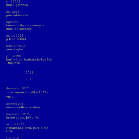
junij 2013
bojan gorenec
maj 2013
joni zakonjšek
april 2013
buena onda - hommage a
damijan cavazza
marec 2013
jelena sokič‡
februar 2013
nina slejko
januar 2013
beti bricelj, barbara jurkovšek
- hipnoza
2013
2012
december 2012
živko marušič - slike 2007 -
2012
oktober 2012
manja vadla - pandora
november 2012
brane sever, jelka flis
avgust 2012
richard kaplenig, dare birsa -
CO2
julij 2012