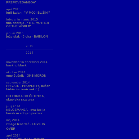
PREPOVEDANEGA"
april 2015
jurij kalan - "V MOJI BLIŽINI"
februar in marec 2015
tina dobrajc - "THE MOTHER
OF THE WORLD"
januar 2015
jože slak - č‘oka - BABILON
2015
2014
november in december 2014
back to black
oktober 2014
tugo šušnik - OKSIMORON
september 2014
PRIVATE - PROPERTY, dušan
kirbiš in damir sokič‡
OD TORKA DO ČETRTKA,
skupiska razstava
junij 2014
NEUJEMANJA - eva lucija
kozak in adrijan praznik
maj 2014
zmago lenardič - LOVE IS
OVER -
april 2014
ATOPIČNO TELO, marjan