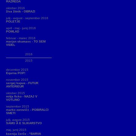
RAZREDA
oktober 2016
živa žitnik - OBRAZI
julij - avgust - september 2016
POLETJE
april - maj - junij 2016
POMLAD
februar - marec 2016
marjan skumavc - TO SEM
VIDEL
2016
2015
december 2015
Equrna POP!
november 2015
sergej kapus - FUTUR
ANTERIEUR
oktober 2015
mitja ficko - NAZAJ V
VOTLINO
september 2015
marko zorovič‡ - POBIRALCI
SMETI
julij, avgust 2015
SAMO Å E SLIKARSTVO
maj, junij 2015
ksenija čerče - "BARVA