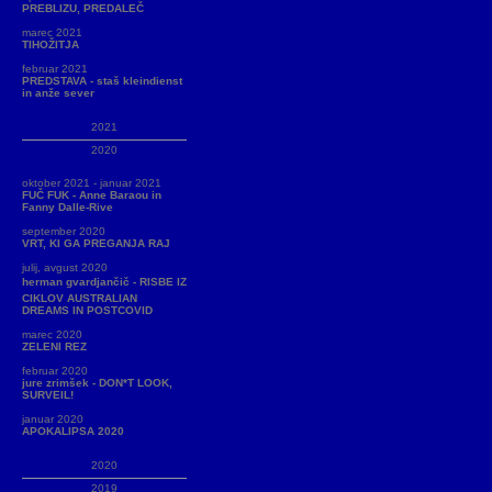
PREBLIZU, PREDALEČ
marec 2021
TIHOŽITJA
februar 2021
PREDSTAVA - staš kleindienst
in anže sever
2021
2020
oktober 2021 - januar 2021
FUČ FUK - Anne Baraou in
Fanny Dalle-Rive
september 2020
VRT, KI GA PREGANJA RAJ
julij, avgust 2020
herman gvardjančič - RISBE IZ
CIKLOV AUSTRALIAN
DREAMS IN POSTCOVID
marec 2020
ZELENI REZ
februar 2020
jure zrimšek - DON*T LOOK,
SURVEIL!
januar 2020
APOKALIPSA 2020
2020
2019