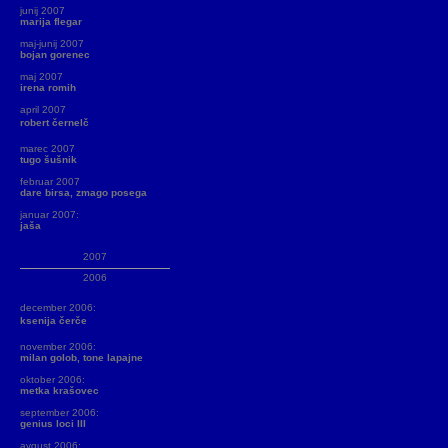
junij 2007
marija flegar
maj-junij 2007
bojan gorenec
maj 2007
irena romih
april 2007
robert černelč
marec 2007
tugo šušnik
februar 2007
dare birsa, zmago posega
januar 2007:
jaša
2007
2006
december 2006:
ksenija čerče
november 2006:
milan golob, tone lapajne
oktober 2006:
metka krašovec
september 2006:
genius loci III
avgust 2006: