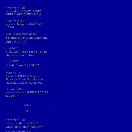
november 2019
urs bold - NEW WINDOW.
DUPLICATE EXTENSION.
oktober 2019
zdenko huzjan - ZATIÅ NA
LEGA
junij - september 2019
33. grafični bienale Ljubljana -
VICE V LISICE
maj 2019
TIME OUT- Mitja Ficko - slike,
Borut Korošec - kipi
april 2019
bogdan borčič‡ - SLIKE
marec 2019
4x NEOBREMENJENO -
Barbara Drev, Olja Grubič‡,
Natalija Juhart, Katja PÃ¡l
februar 2019
maša jazbec - HIBRIDIZACIJA
ŽIVOSTI
2019
2018
december 2018
jure zadnikar - UNDER
CONSTRUCTION, Malevič
obišče Halkidiko