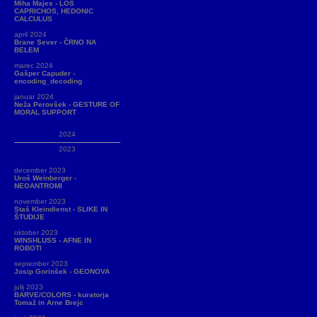
Miha Majes - LOS
CAPRICHOS, HEDONIC
CALCULUS
april 2024
Brane Sever - ČRNO NA
BELEM
marec 2024
Gašper Capuder -
encoding_decoding
januar 2024
Neža Perovšek - GESTURE OF
MORAL SUPPORT
2024
2023
december 2023
Uroš Weinberger -
NEOANTROMI
november 2023
Staš Kleindienst - SLIKE IN
ŠTUDIJE
oktober 2023
WINSHLUSS - AFNE IN
ROBOTI
september 2023
Josip Gorinšek - GEONOVA
julij 2023
BARVE/COLORS - kuratorja
Tomaž in Arne Brejc