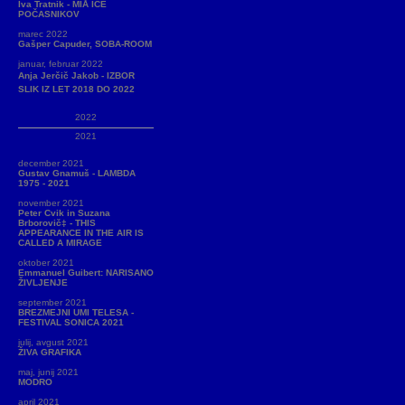
Iva Tratnik - MIÅ ICE
POČASNIKOV
marec 2022
Gašper Capuder, SOBA-ROOM
januar, februar 2022
Anja Jerčič Jakob - IZBOR
SLIK IZ LET 2018 DO 2022
2022
2021
december 2021
Gustav Gnamuš - LAMBDA
1975 - 2021
november 2021
Peter Cvik in Suzana
Brborovič‡ - THIS
APPEARANCE IN THE AIR IS
CALLED A MIRAGE
oktober 2021
Emmanuel Guibert: NARISANO
ŽIVLJENJE
september 2021
BREZMEJNI UMI TELESA -
FESTIVAL SONICA 2021
julij, avgust 2021
ŽIVA GRAFIKA
maj, junij 2021
MODRO
april 2021