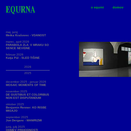
o equrni
domov
maj, junij
Metka Krašovec - VDANOST
marec, april 2026
PARABOLA ZLA: V MRAKU SO
SENCE NEVIDNE
februar 2026
Katja Pál - SLED TIŠINE
2026
2025
december 2025 - januar 2026
MOSAIC MOMENTS OF TIME
november 2025
DE GUSTIBUS ET COLORIBUS
NON EST DISPUTANDUM
oktober 2025
Benjamin Renner: KO RISBE
MIGAJO
september 2025
Jon Derganc - MANIRIZMI
junij, julij 2025
ODMEV PRIHODNOSTI