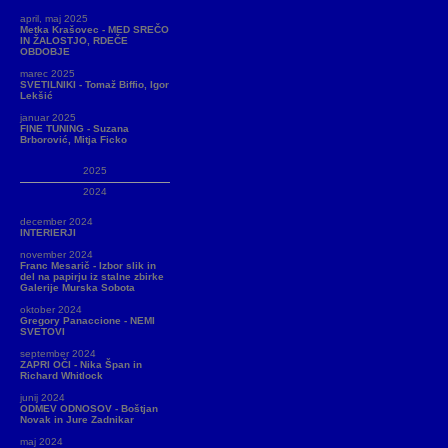
april, maj 2025
Metka Krašovec - MED SREČO
IN ŽALOSTJO, RDEČE
OBDOBJE
marec 2025
SVETILNIKI - Tomaž Biffio, Igor
Lekšić
januar 2025
FINE TUNING - Suzana
Brborović, Mitja Ficko
2025
2024
december 2024
INTERIERJI
november 2024
Franc Mesarič - Izbor slik in
del na papirju iz stalne zbirke
Galerije Murska Sobota
oktober 2024
Gregory Panaccione - NEMI
SVETOVI
september 2024
ZAPRI OČI - Nika Špan in
Richard Whitlock
junij 2024
ODMEV ODNOSOV - Boštjan
Novak in Jure Zadnikar
maj 2024