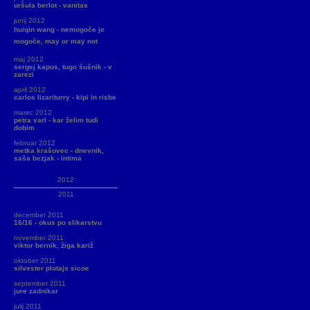
uršula berlot - vanitas
junij 2012
huiqin wang - nemogoče je
mogoče, may or may not
maj 2012
sergej kapus, tugo šušnik - v
zarezi
april 2012
carlos lizariturry - kipi in risbe
marec 2012
petra varl - kar želim tudi
dobim
februar 2012
metka krašovec - dnevnik,
saša bezjak - intima
2012
2011
december 2011
16/16 - okus po slikarstvu
november 2011
viktor bernik, žiga kariž
oktober 2011
silvester plotajs sicoe
september 2011
jure zadnikar
julij 2011