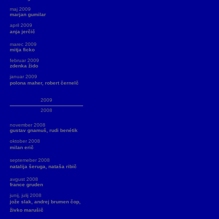
maj 2009
marjan gumilar
april 2009
anja jerčič
marec 2009
mitja ficko
februar 2009
zdenka žido
januar 2009
polona maher, robert černelč
2009
2008
november 2008
gustav gnamuš, rudi benétik
oktober 2008
milan erič
septemeber 2008
natalija šeruga, nataša ribič
avgust 2008
france gruden
junij, julij 2008
jože slak, andrej brumen čop,
živko marušič