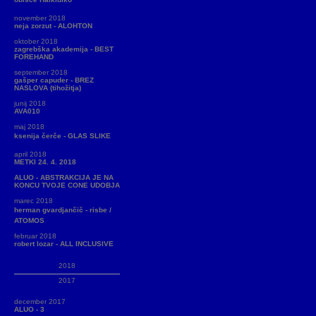
november 2018
neja zorzut - ALOHTON
oktober 2018
zagrebška akademija - BEST
FOREHAND
september 2018
gašper capuder - BREZ
NASLOVA (tihožitja)
junij 2018
AVA010
maj 2018
ksenija čerče - GLAS SLIKE
april 2018
METKI 24. 4. 2018
ALUO - ABSTRAKCIJA JE NA
KONCU TVOJE CONE UDOBJA
marec 2018
herman gvardjančič - risbe /
ATOMOS
februar 2018
robert lozar - ALL INCLUSIVE
2018
2017
december 2017
ALUO - 3