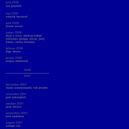
junij 2008
ivo prančič
maj 2008
emerik bernard
april 2008
brane sever
marec 2008
divji v srcu: aleksij kobal,
silvester plotajs sicoe, jurij
kalan, mirko bratuša
februar 2008
žiga okorn
januar 2008
mojca zlokarnik
2008
2007
december 2007
matic sonnenwald, rok predin
november 2007
joni zakonjšek
oktober 2007
jane štravs
september 2007
jure zadnikar
avgust 2007
zmago rus