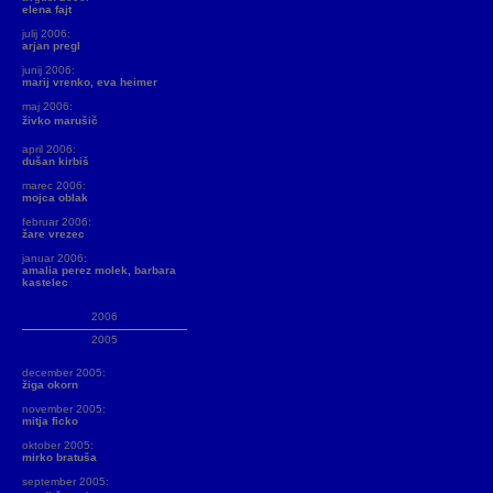
elena fajt
julij 2006:
arjan pregl
junij 2006:
marij vrenko, eva heimer
maj 2006:
živko marušič
april 2006:
dušan kirbiš
marec 2006:
mojca oblak
februar 2006:
žare vrezec
januar 2006:
amalia perez molek, barbara
kastelec
2006
2005
december 2005:
žiga okorn
november 2005:
mitja ficko
oktober 2005:
mirko bratuša
september 2005: