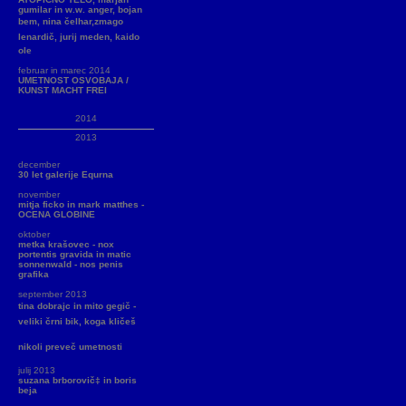
gumilar in w.w. anger, bojan
bem, nina čelhar,zmago
lenardič, jurij meden, kaido
ole
februar in marec 2014
UMETNOST OSVOBAJA /
KUNST MACHT FREI
2014
2013
december
30 let galerije Equrna
november
mitja ficko in mark matthes -
OCENA GLOBINE
oktober
metka krašovec - nox
portentis gravida in matic
sonnenwald - nos penis
grafika
september 2013
tina dobrajc in mito gegič -
veliki črni bik, koga kličeš
nikoli preveč umetnosti
julij 2013
suzana brborovič‡ in boris
beja