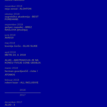
november 2018
neja zorzut - ALOHTON
oktober 2018
zagrebška akademija - BEST
FOREHAND
september 2018
gašper capuder - BREZ
NASLOVA (tihožitja)
junij 2018
AVA010
maj 2018
ksenija čerče - GLAS SLIKE
april 2018
METKI 24. 4. 2018
ALUO - ABSTRAKCIJA JE NA
KONCU TVOJE CONE UDOBJA
marec 2018
herman gvardjančič - risbe /
ATOMOS
februar 2018
robert lozar - ALL INCLUSIVE
2018
2017
december 2017
ALUO - 3