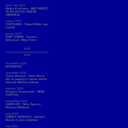
april, maj 2025
Metka Krašovec - MED SREČO
IN ŽALOSTJO, RDEČE
OBDOBJE
marec 2025
SVETILNIKI - Tomaž Biffio, Igor
Lekšić
januar 2025
FINE TUNING - Suzana
Brborović, Mitja Ficko
2025
2024
december 2024
INTERIERJI
november 2024
Franc Mesarič - Izbor slik in
del na papirju iz stalne zbirke
Galerije Murska Sobota
oktober 2024
Gregory Panaccione - NEMI
SVETOVI
september 2024
ZAPRI OČI - Nika Špan in
Richard Whitlock
junij 2024
ODMEV ODNOSOV - Boštjan
Novak in Jure Zadnikar
maj 2024