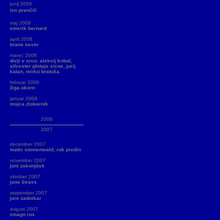
junij 2008
ivo prančič
maj 2008
emerik bernard
april 2008
brane sever
marec 2008
divji v srcu: aleksij kobal,
silvester plotajs sicoe, jurij
kalan, mirko bratuša
februar 2008
žiga okorn
januar 2008
mojca zlokarnik
2008
2007
december 2007
matic sonnenwald, rok predin
november 2007
joni zakonjšek
oktober 2007
jane štravs
september 2007
jure zadnikar
avgust 2007
zmago rus