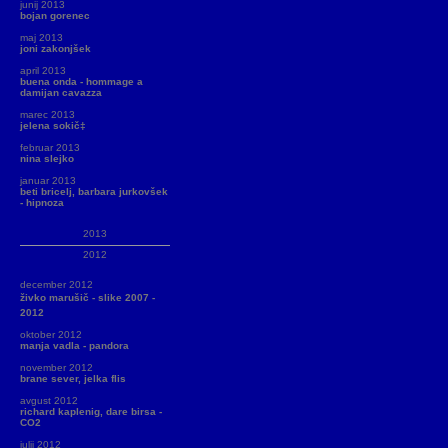
junij 2013
bojan gorenec
maj 2013
joni zakonjšek
april 2013
buena onda - hommage a
damijan cavazza
marec 2013
jelena sokič‡
februar 2013
nina slejko
januar 2013
beti bricelj, barbara jurkovšek
- hipnoza
2013
2012
december 2012
živko marušič - slike 2007 -
2012
oktober 2012
manja vadla - pandora
november 2012
brane sever, jelka flis
avgust 2012
richard kaplenig, dare birsa -
CO2
julij 2012