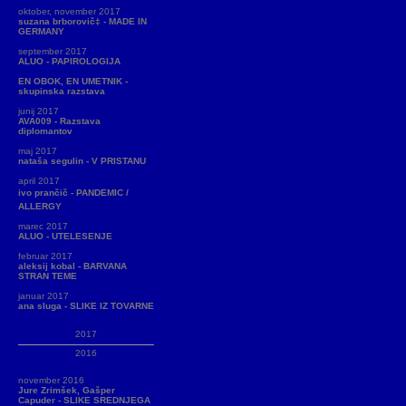
oktober, november 2017
suzana brborovič‡ - MADE IN
GERMANY
september 2017
ALUO - PAPIROLOGIJA
EN OBOK, EN UMETNIK -
skupinska razstava
junij 2017
AVA009 - Razstava
diplomantov
maj 2017
nataša segulin - V PRISTANU
april 2017
ivo prančič - PANDEMIC /
ALLERGY
marec 2017
ALUO - UTELESENJE
februar 2017
aleksij kobal - BARVANA
STRAN TEME
januar 2017
ana sluga - SLIKE IZ TOVARNE
2017
2016
november 2016
Jure Zrimšek, Gašper
Capuder - SLIKE SREDNJEGA