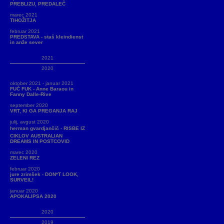
PREBLIZU, PREDALEČ
marec 2021
TIHOŽITJA
februar 2021
PREDSTAVA - staš kleindienst
in anže sever
2021
2020
oktober 2021 - januar 2021
FUČ FUK - Anne Baraou in
Fanny Dalle-Rive
september 2020
VRT, KI GA PREGANJA RAJ
julij, avgust 2020
herman gvardjančič - RISBE IZ
CIKLOV AUSTRALIAN
DREAMS IN POSTCOVID
marec 2020
ZELENI REZ
februar 2020
jure zrimšek - DON*T LOOK,
SURVEIL!
januar 2020
APOKALIPSA 2020
2020
2019