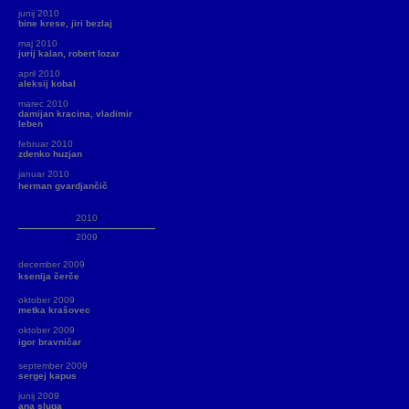
junij 2010
bine krese, jiri bezlaj
maj 2010
jurij kalan, robert lozar
april 2010
aleksij kobal
marec 2010
damijan kracina, vladimir
leben
februar 2010
zdenko huzjan
januar 2010
herman gvardjančič
2010
2009
december 2009
ksenija čerče
oktober 2009
metka krašovec
oktober 2009
igor bravničar
september 2009
sergej kapus
junij 2009
ana sluga