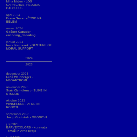
Miha Majes - LOS
CAPRICHOS, HEDONIC
CALCULUS
april 2024
Brane Sever - ČRNO NA
BELEM
marec 2024
Gašper Capuder -
encoding_decoding
januar 2024
Neža Perovšek - GESTURE OF
MORAL SUPPORT
2024
2023
december 2023
Uroš Weinberger -
NEOANTROMI
november 2023
Staš Kleindienst - SLIKE IN
ŠTUDIJE
oktober 2023
WINSHLUSS - AFNE IN
ROBOTI
september 2023
Josip Gorinšek - GEONOVA
julij 2023
BARVE/COLORS - kuratorja
Tomaž in Arne Brejc