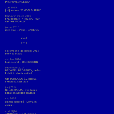
PREPOVEDANEGA"
april 2015
jurij kalan - "V MOJI BLIŽINI"
februar in marec 2015
tina dobrajc - "THE MOTHER
OF THE WORLD"
januar 2015
jože slak - č‘oka - BABILON
2015
2014
november in december 2014
back to black
oktober 2014
tugo šušnik - OKSIMORON
september 2014
PRIVATE - PROPERTY, dušan
kirbiš in damir sokič‡
OD TORKA DO ČETRTKA,
skupiska razstava
junij 2014
NEUJEMANJA - eva lucija
kozak in adrijan praznik
maj 2014
zmago lenardič - LOVE IS
OVER -
april 2014
ATOPIČNO TELO, marjan