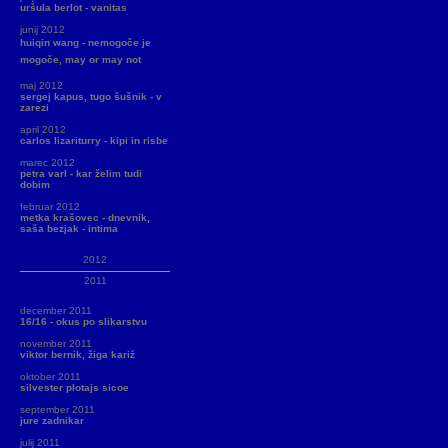
uršula berlot - vanitas
junij 2012
huiqin wang - nemogoče je
mogoče, may or may not
maj 2012
sergej kapus, tugo šušnik - v
zarezi
april 2012
carlos lizariturry - kipi in risbe
marec 2012
petra varl - kar želim tudi
dobim
februar 2012
metka krašovec - dnevnik,
saša bezjak - intima
2012
2011
december 2011
16/16 - okus po slikarstvu
november 2011
viktor bernik, žiga kariž
oktober 2011
silvester plotajs sicoe
september 2011
jure zadnikar
julij 2011