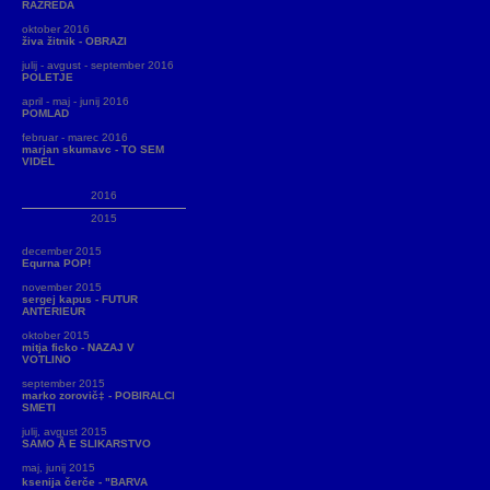
RAZREDA
oktober 2016
živa žitnik - OBRAZI
julij - avgust - september 2016
POLETJE
april - maj - junij 2016
POMLAD
februar - marec 2016
marjan skumavc - TO SEM
VIDEL
2016
2015
december 2015
Equrna POP!
november 2015
sergej kapus - FUTUR
ANTERIEUR
oktober 2015
mitja ficko - NAZAJ V
VOTLINO
september 2015
marko zorovič‡ - POBIRALCI
SMETI
julij, avgust 2015
SAMO Å E SLIKARSTVO
maj, junij 2015
ksenija čerče - "BARVA