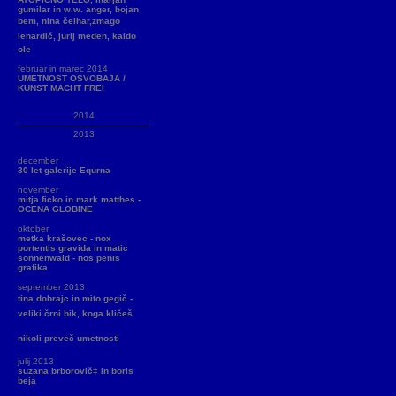
gumilar in w.w. anger, bojan
bem, nina čelhar,zmago
lenardič, jurij meden, kaido
ole
februar in marec 2014
UMETNOST OSVOBAJA /
KUNST MACHT FREI
2014
2013
december
30 let galerije Equrna
november
mitja ficko in mark matthes -
OCENA GLOBINE
oktober
metka krašovec - nox
portentis gravida in matic
sonnenwald - nos penis
grafika
september 2013
tina dobrajc in mito gegič -
veliki črni bik, koga kličeš
nikoli preveč umetnosti
julij 2013
suzana brborovič‡ in boris
beja