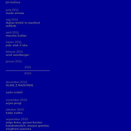
jiri kočica
junij 2011
made winata
maj 2011
dušan kirbiš in manfred
mÃ¶rth
april 2011
maruša šuštar
marec 2011
jože slak č‘oka
februar 2011
uroš weinberger
januar 2011
2011
2010
december 2010
SLIKE Z RAZSTAVE
sašo vrabič
november 2010
arjan pregl
oktober 2010
katja sudec
september 2010
mitja ficko, gernot fischer
kondratovitch, marjan gumilar,
siegfried zaworka