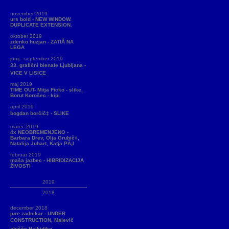
november 2019
urs bold - NEW WINDOW.
DUPLICATE EXTENSION.
oktober 2019
zdenko huzjan - ZATIÅ NA
LEGA
junij - september 2019
33. grafični bienale Ljubljana -
VICE V LISICE
maj 2019
TIME OUT- Mitja Ficko - slike,
Borut Korošec - kipi
april 2019
bogdan borčič‡ - SLIKE
marec 2019
4x NEOBREMENJENO -
Barbara Drev, Olja Grubič‡,
Natalija Juhart, Katja PÃ¡l
februar 2019
maša jazbec - HIBRIDIZACIJA
ŽIVOSTI
2019
2018
december 2018
jure zadnikar - UNDER
CONSTRUCTION, Malevič
obišče Halkidiko