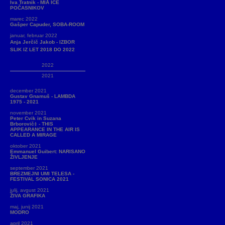
Iva Tratnik - MIÅ ICE
POČASNIKOV
marec 2022
Gašper Capuder, SOBA-ROOM
januar, februar 2022
Anja Jerčič Jakob - IZBOR
SLIK IZ LET 2018 DO 2022
2022
2021
december 2021
Gustav Gnamuš - LAMBDA
1975 - 2021
november 2021
Peter Cvik in Suzana
Brborovič‡ - THIS
APPEARANCE IN THE AIR IS
CALLED A MIRAGE
oktober 2021
Emmanuel Guibert: NARISANO
ŽIVLJENJE
september 2021
BREZMEJNI UMI TELESA -
FESTIVAL SONICA 2021
julij, avgust 2021
ŽIVA GRAFIKA
maj, junij 2021
MODRO
april 2021