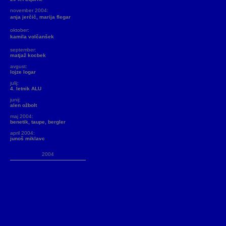
november 2004:
anja jerčič, marija flegar
oktober:
kamila volčanšek
september:
matjaž kocbek
avgust:
lojze logar
julij:
4. letnik ALU
junij:
alen ožbolt
maj 2004:
benetik, taupe, bergler
april 2004:
junoš miklavc
2004