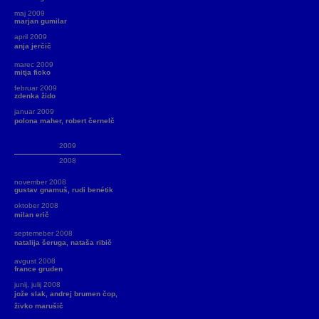
maj 2009
marjan gumilar
april 2009
anja jerčič
marec 2009
mitja ficko
februar 2009
zdenka žido
januar 2009
polona maher, robert černelč
2009
2008
november 2008
gustav gnamuš, rudi benétik
oktober 2008
milan erič
septemeber 2008
natalija šeruga, nataša ribič
avgust 2008
france gruden
junij, julij 2008
jože slak, andrej brumen čop,
živko marušič