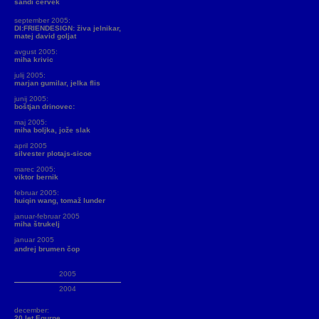
sandi červek
september 2005:
DI:FRIENDESIGN: živa jelnikar,
matej david goljat
avgust 2005:
miha krivic
julij 2005:
marjan gumilar, jelka flis
junij 2005:
boštjan drinovec:
maj 2005:
miha boljka, jože slak
april 2005
silvester plotajs-sicoe
marec 2005:
viktor bernik
februar 2005:
huiqin wang, tomaž lunder
januar-februar 2005
miha štrukelj
januar 2005
andrej brumen čop
2005
2004
december:
20 let Equrne