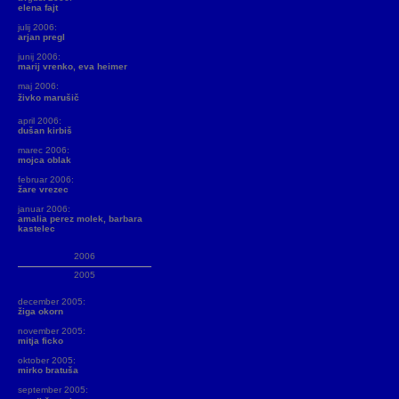
elena fajt
julij 2006:
arjan pregl
junij 2006:
marij vrenko, eva heimer
maj 2006:
živko marušič
april 2006:
dušan kirbiš
marec 2006:
mojca oblak
februar 2006:
žare vrezec
januar 2006:
amalia perez molek, barbara
kastelec
2006
2005
december 2005:
žiga okorn
november 2005:
mitja ficko
oktober 2005:
mirko bratuša
september 2005: