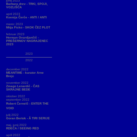
junij 2023
Barbara drev - TRKI, SPOJI,
VOZLIŠČA
april 2023
Ksenija Čerče - ANTI / ANTI
marec 2023
Mitja Ficko - SKOK ČEZ PLOT
februar 2023
Herman Gvardjančič -
PREŠERNOV NAGRAJENEC
2023
2023
2022
december 2022
MEANTIME - kurator Arne
Brejc
november 2022
Zmago Lenardič - ČAS
SKRAJNE BEDE
oktober 2022
september 2022
Robert Černelč - ENTER THE
VOID
julij 2022
Goran Bertok - Å TIRI SERIJE
maj, junij 2022
RDEČA / SEEING RED
april 2022