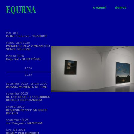
o equrni
domov
maj, junij
Metka Krašovec - VDANOST
marec, april 2026
PARABOLA ZLA: V MRAKU SO
SENCE NEVIDNE
februar 2026
Katja Pál - SLED TIŠINE
2026
2025
december 2025 - januar 2026
MOSAIC MOMENTS OF TIME
november 2025
DE GUSTIBUS ET COLORIBUS
NON EST DISPUTANDUM
oktober 2025
Benjamin Renner: KO RISBE
MIGAJO
september 2025
Jon Derganc - MANIRIZMI
junij, julij 2025
ODMEV PRIHODNOSTI