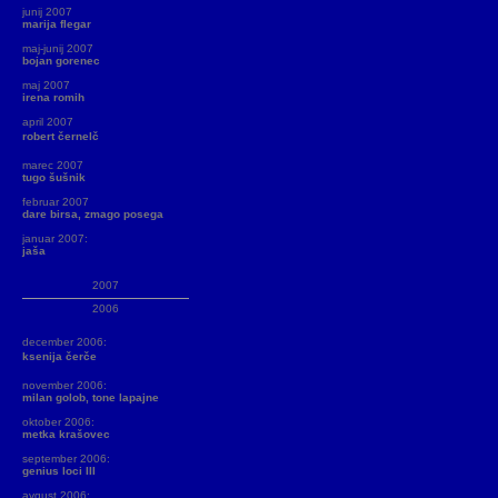
junij 2007
marija flegar
maj-junij 2007
bojan gorenec
maj 2007
irena romih
april 2007
robert černelč
marec 2007
tugo šušnik
februar 2007
dare birsa, zmago posega
januar 2007:
jaša
2007
2006
december 2006:
ksenija čerče
november 2006:
milan golob, tone lapajne
oktober 2006:
metka krašovec
september 2006:
genius loci III
avgust 2006: