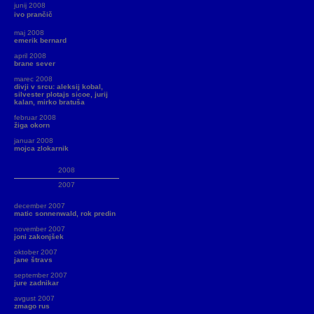
junij 2008
ivo prančič
maj 2008
emerik bernard
april 2008
brane sever
marec 2008
divji v srcu: aleksij kobal,
silvester plotajs sicoe, jurij
kalan, mirko bratuša
februar 2008
žiga okorn
januar 2008
mojca zlokarnik
2008
2007
december 2007
matic sonnenwald, rok predin
november 2007
joni zakonjšek
oktober 2007
jane štravs
september 2007
jure zadnikar
avgust 2007
zmago rus