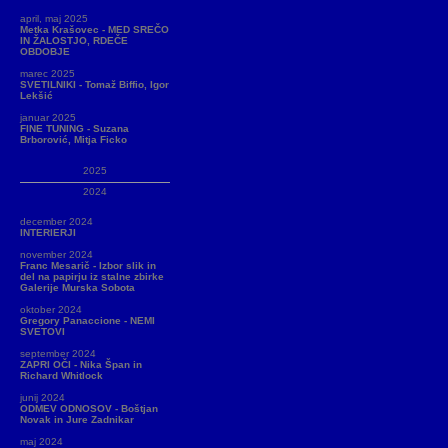
april, maj 2025
Metka Krašovec - MED SREČO
IN ŽALOSTJO, RDEČE
OBDOBJE
marec 2025
SVETILNIKI - Tomaž Biffio, Igor
Lekšić
januar 2025
FINE TUNING - Suzana
Brborović, Mitja Ficko
2025
2024
december 2024
INTERIERJI
november 2024
Franc Mesarič - Izbor slik in
del na papirju iz stalne zbirke
Galerije Murska Sobota
oktober 2024
Gregory Panaccione - NEMI
SVETOVI
september 2024
ZAPRI OČI - Nika Špan in
Richard Whitlock
junij 2024
ODMEV ODNOSOV - Boštjan
Novak in Jure Zadnikar
maj 2024