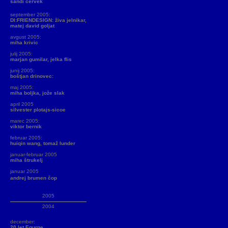
sandi červek
september 2005:
DI:FRIENDESIGN: živa jelnikar,
matej david goljat
avgust 2005:
miha krivic
julij 2005:
marjan gumilar, jelka flis
junij 2005:
boštjan drinovec:
maj 2005:
miha boljka, jože slak
april 2005
silvester plotajs-sicoe
marec 2005:
viktor bernik
februar 2005:
huiqin wang, tomaž lunder
januar-februar 2005
miha štrukelj
januar 2005
andrej brumen čop
2005
2004
december:
20 let Equrne