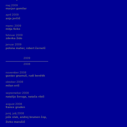
maj 2009
marjan gumilar
april 2009
anja jerčič
marec 2009
mitja ficko
februar 2009
zdenka žido
januar 2009
polona maher, robert černelč
2009
2008
november 2008
gustav gnamuš, rudi benétik
oktober 2008
milan erič
septemeber 2008
natalija šeruga, nataša ribič
avgust 2008
france gruden
junij, julij 2008
jože slak, andrej brumen čop,
živko marušič