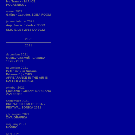
Iva Tratnik - MIÅ ICE
POČASNIKOV
marec 2022
Gašper Capuder, SOBA-ROOM
januar, februar 2022
Anja Jerčič Jakob - IZBOR
SLIK IZ LET 2018 DO 2022
2022
2021
december 2021
Gustav Gnamuš - LAMBDA
1975 - 2021
november 2021
Peter Cvik in Suzana
Brborovič‡ - THIS
APPEARANCE IN THE AIR IS
CALLED A MIRAGE
oktober 2021
Emmanuel Guibert: NARISANO
ŽIVLJENJE
september 2021
BREZMEJNI UMI TELESA -
FESTIVAL SONICA 2021
julij, avgust 2021
ŽIVA GRAFIKA
maj, junij 2021
MODRO
april 2021