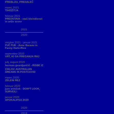
PREBLIZU, PREDALEČ
marec 2021
TIHOŽITJA
februar 2021
PREDSTAVA - staš kleindienst
in anže sever
2021
2020
oktober 2021 - januar 2021
FUČ FUK - Anne Baraou in
Fanny Dalle-Rive
september 2020
VRT, KI GA PREGANJA RAJ
julij, avgust 2020
herman gvardjančič - RISBE IZ
CIKLOV AUSTRALIAN
DREAMS IN POSTCOVID
marec 2020
ZELENI REZ
februar 2020
jure zrimšek - DON*T LOOK,
SURVEIL!
januar 2020
APOKALIPSA 2020
2020
2019