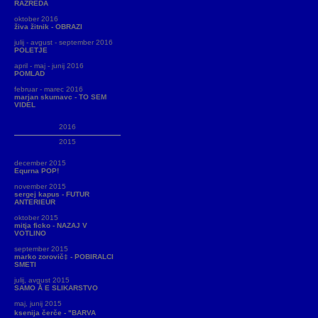
RAZREDA
oktober 2016
živa žitnik - OBRAZI
julij - avgust - september 2016
POLETJE
april - maj - junij 2016
POMLAD
februar - marec 2016
marjan skumavc - TO SEM
VIDEL
2016
2015
december 2015
Equrna POP!
november 2015
sergej kapus - FUTUR
ANTERIEUR
oktober 2015
mitja ficko - NAZAJ V
VOTLINO
september 2015
marko zorovič‡ - POBIRALCI
SMETI
julij, avgust 2015
SAMO Å E SLIKARSTVO
maj, junij 2015
ksenija čerče - "BARVA