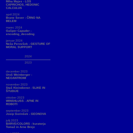
Miha Majes - LOS
CAPRICHOS, HEDONIC
CALCULUS
april 2024
Brane Sever - ČRNO NA
BELEM
marec 2024
Gašper Capuder -
encoding_decoding
januar 2024
Neža Perovšek - GESTURE OF
MORAL SUPPORT
2024
2023
december 2023
Uroš Weinberger -
NEOANTROMI
november 2023
Staš Kleindienst - SLIKE IN
ŠTUDIJE
oktober 2023
WINSHLUSS - AFNE IN
ROBOTI
september 2023
Josip Gorinšek - GEONOVA
julij 2023
BARVE/COLORS - kuratorja
Tomaž in Arne Brejc