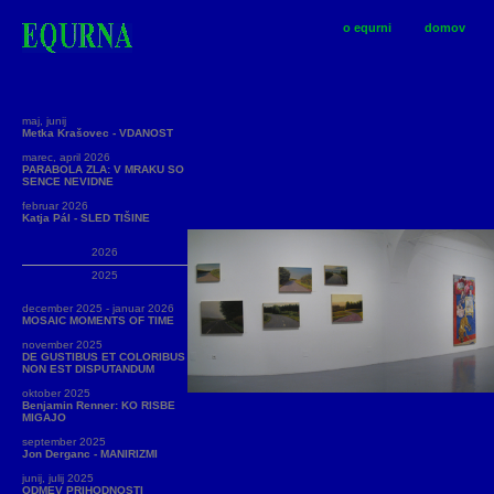
o equrni
domov
maj, junij
Metka Krašovec - VDANOST
marec, april 2026
PARABOLA ZLA: V MRAKU SO
SENCE NEVIDNE
februar 2026
Katja Pál - SLED TIŠINE
2026
2025
december 2025 - januar 2026
MOSAIC MOMENTS OF TIME
november 2025
DE GUSTIBUS ET COLORIBUS
NON EST DISPUTANDUM
oktober 2025
Benjamin Renner: KO RISBE
MIGAJO
september 2025
Jon Derganc - MANIRIZMI
junij, julij 2025
ODMEV PRIHODNOSTI