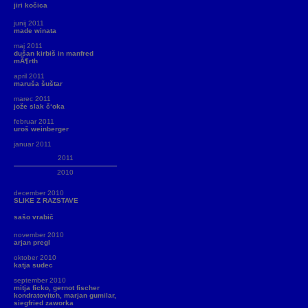
jiri kočica
junij 2011
made winata
maj 2011
dušan kirbiš in manfred
mÃ¶rth
april 2011
maruša šuštar
marec 2011
jože slak č‘oka
februar 2011
uroš weinberger
januar 2011
2011
2010
december 2010
SLIKE Z RAZSTAVE
sašo vrabič
november 2010
arjan pregl
oktober 2010
katja sudec
september 2010
mitja ficko, gernot fischer
kondratovitch, marjan gumilar,
siegfried zaworka