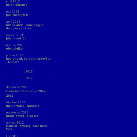
junij 2013
bojan gorenec
maj 2013
joni zakonjšek
april 2013
buena onda - hommage a
damijan cavazza
marec 2013
jelena sokič‡
februar 2013
nina slejko
januar 2013
beti bricelj, barbara jurkovšek
- hipnoza
2013
2012
december 2012
živko marušič - slike 2007 -
2012
oktober 2012
manja vadla - pandora
november 2012
brane sever, jelka flis
avgust 2012
richard kaplenig, dare birsa -
CO2
julij 2012