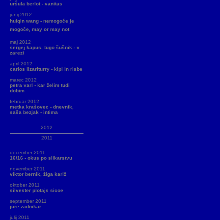
uršula berlot - vanitas
junij 2012
huiqin wang - nemogoče je
mogoče, may or may not
maj 2012
sergej kapus, tugo šušnik - v
zarezi
april 2012
carlos lizariturry - kipi in risbe
marec 2012
petra varl - kar želim tudi
dobim
februar 2012
metka krašovec - dnevnik,
saša bezjak - intima
2012
2011
december 2011
16/16 - okus po slikarstvu
november 2011
viktor bernik, žiga kariž
oktober 2011
silvester plotajs sicoe
september 2011
jure zadnikar
julij 2011