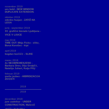
november 2019
urs bold - NEW WINDOW.
DUPLICATE EXTENSION.
oktober 2019
zdenko huzjan - ZATIÅ NA
LEGA
junij - september 2019
33. grafični bienale Ljubljana -
VICE V LISICE
maj 2019
TIME OUT- Mitja Ficko - slike,
Borut Korošec - kipi
april 2019
bogdan borčič‡ - SLIKE
marec 2019
4x NEOBREMENJENO -
Barbara Drev, Olja Grubič‡,
Natalija Juhart, Katja PÃ¡l
februar 2019
maša jazbec - HIBRIDIZACIJA
ŽIVOSTI
2019
2018
december 2018
jure zadnikar - UNDER
CONSTRUCTION, Malevič
obišče Halkidiko