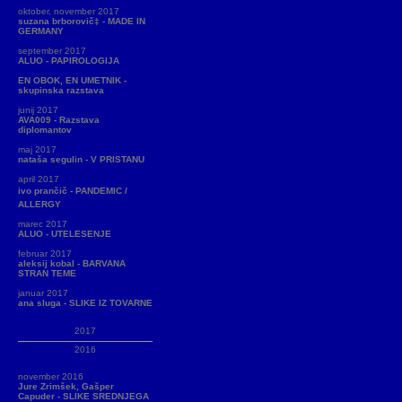
oktober, november 2017
suzana brborovič‡ - MADE IN
GERMANY
september 2017
ALUO - PAPIROLOGIJA
EN OBOK, EN UMETNIK -
skupinska razstava
junij 2017
AVA009 - Razstava
diplomantov
maj 2017
nataša segulin - V PRISTANU
april 2017
ivo prančič - PANDEMIC /
ALLERGY
marec 2017
ALUO - UTELESENJE
februar 2017
aleksij kobal - BARVANA
STRAN TEME
januar 2017
ana sluga - SLIKE IZ TOVARNE
2017
2016
november 2016
Jure Zrimšek, Gašper
Capuder - SLIKE SREDNJEGA