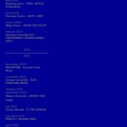
junij 2023
Barbara drev - TRKI, SPOJI,
VOZLIŠČA
april 2023
Ksenija Čerče - ANTI / ANTI
marec 2023
Mitja Ficko - SKOK ČEZ PLOT
februar 2023
Herman Gvardjančič -
PREŠERNOV NAGRAJENEC
2023
2023
2022
december 2022
MEANTIME - kurator Arne
Brejc
november 2022
Zmago Lenardič - ČAS
SKRAJNE BEDE
oktober 2022
september 2022
Robert Černelč - ENTER THE
VOID
julij 2022
Goran Bertok - Å TIRI SERIJE
maj, junij 2022
RDEČA / SEEING RED
april 2022