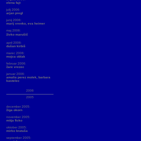
elena fajt
julij 2006:
arjan pregl
junij 2006:
marij vrenko, eva heimer
maj 2006:
živko marušič
april 2006:
dušan kirbiš
marec 2006:
mojca oblak
februar 2006:
žare vrezec
januar 2006:
amalia perez molek, barbara
kastelec
2006
2005
december 2005:
žiga okorn
november 2005:
mitja ficko
oktober 2005:
mirko bratuša
september 2005: