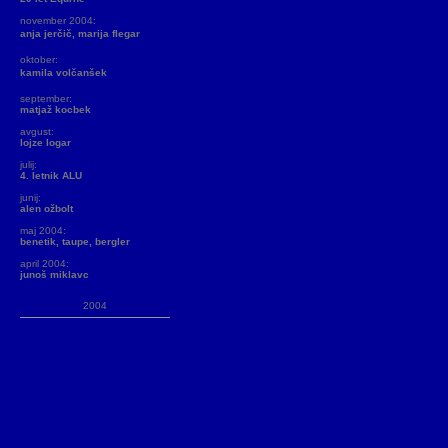
november 2004:
anja jerčič, marija flegar
oktober:
kamila volčanšek
september:
matjaž kocbek
avgust:
lojze logar
julij:
4. letnik ALU
junij:
alen ožbolt
maj 2004:
benetik, taupe, bergler
april 2004:
junoš miklavc
2004