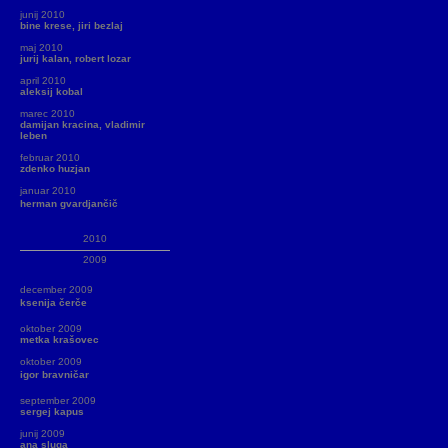
junij 2010
bine krese, jiri bezlaj
maj 2010
jurij kalan, robert lozar
april 2010
aleksij kobal
marec 2010
damijan kracina, vladimir
leben
februar 2010
zdenko huzjan
januar 2010
herman gvardjančič
2010
2009
december 2009
ksenija čerče
oktober 2009
metka krašovec
oktober 2009
igor bravničar
september 2009
sergej kapus
junij 2009
ana sluga