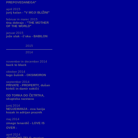
PREPOVEDANEGA"
april 2015
jurij kalan - "V MOJI BLIŽINI"
februar in marec 2015
tina dobrajc - "THE MOTHER
OF THE WORLD"
januar 2015
jože slak - č‘oka - BABILON
2015
2014
november in december 2014
back to black
oktober 2014
tugo šušnik - OKSIMORON
september 2014
PRIVATE - PROPERTY, dušan
kirbiš in damir sokič‡
OD TORKA DO ČETRTKA,
skupiska razstava
junij 2014
NEUJEMANJA - eva lucija
kozak in adrijan praznik
maj 2014
zmago lenardič - LOVE IS
OVER -
april 2014
ATOPIČNO TELO, marjan