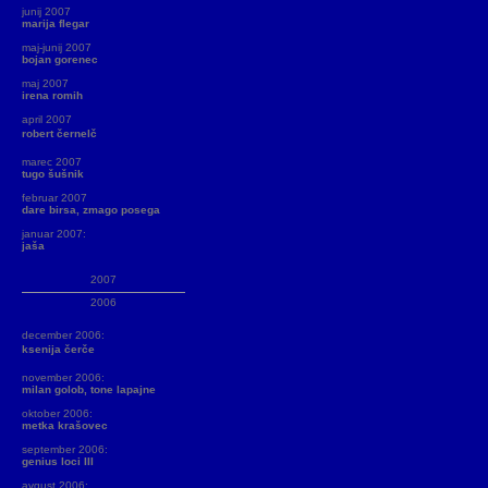
junij 2007
marija flegar
maj-junij 2007
bojan gorenec
maj 2007
irena romih
april 2007
robert černelč
marec 2007
tugo šušnik
februar 2007
dare birsa, zmago posega
januar 2007:
jaša
2007
2006
december 2006:
ksenija čerče
november 2006:
milan golob, tone lapajne
oktober 2006:
metka krašovec
september 2006:
genius loci III
avgust 2006: