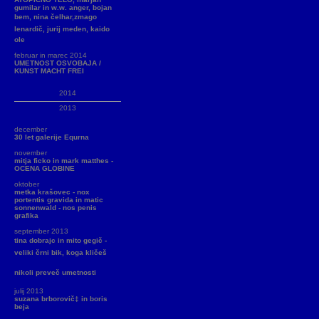
gumilar in w.w. anger, bojan
bem, nina čelhar,zmago
lenardič, jurij meden, kaido
ole
februar in marec 2014
UMETNOST OSVOBAJA /
KUNST MACHT FREI
2014
2013
december
30 let galerije Equrna
november
mitja ficko in mark matthes -
OCENA GLOBINE
oktober
metka krašovec - nox
portentis gravida in matic
sonnenwald - nos penis
grafika
september 2013
tina dobrajc in mito gegič -
veliki črni bik, koga kličeš
nikoli preveč umetnosti
julij 2013
suzana brborovič‡ in boris
beja