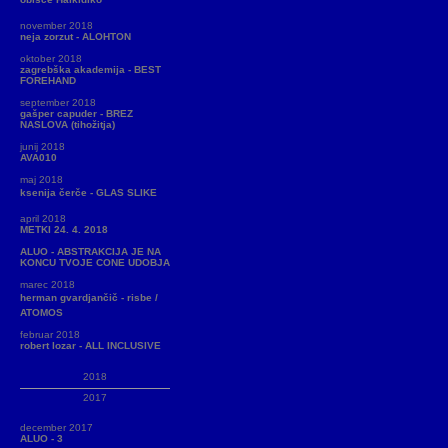
november 2018
neja zorzut - ALOHTON
oktober 2018
zagrebška akademija - BEST
FOREHAND
september 2018
gašper capuder - BREZ
NASLOVA (tihožitja)
junij 2018
AVA010
maj 2018
ksenija čerče - GLAS SLIKE
april 2018
METKI 24. 4. 2018
ALUO - ABSTRAKCIJA JE NA
KONCU TVOJE CONE UDOBJA
marec 2018
herman gvardjančič - risbe /
ATOMOS
februar 2018
robert lozar - ALL INCLUSIVE
2018
2017
december 2017
ALUO - 3